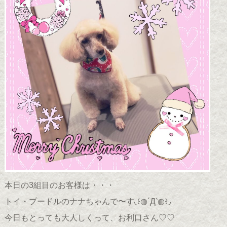
本日の3組目のお客様は・・・
トイ・プードルのナナちゃんで〜す◟꒰◍´Д‵◍꒱◞
今日もとっても大人しくって、お利口さん♡♡