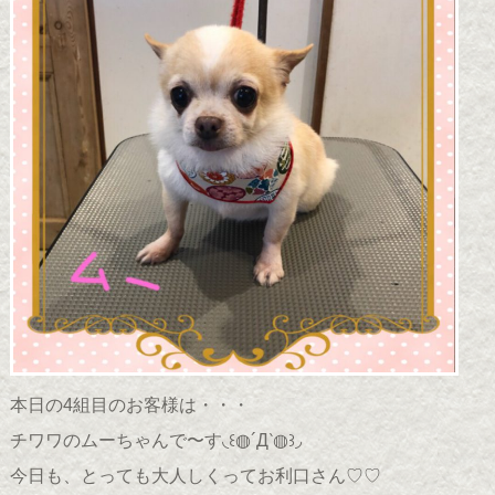
本日の4組目のお客様は・・・
チワワのムーちゃんで〜す◟꒰◍´Д‵◍꒱◞
今日も、とっても大人しくってお利口さん♡♡