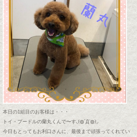
本日の1組目のお客様は・・・
トイ・プードルの蘭丸くんで〜す◟꒰◍´Д‵◍꒱◞
今日もとってもお利口さんに、最後まで頑張ってくれてい