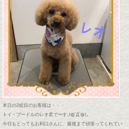
本日の2組目のお客様は・・・
トイ・プードルのレオ君で〜す◟꒰◍´Д‵◍꒱◞
今日もとってもお利口さんに、最後まで頑張ってくれてい