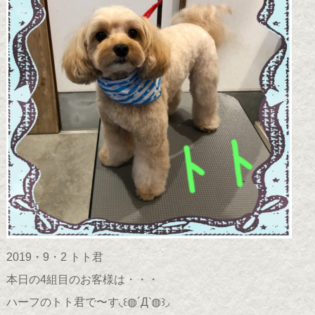
2019・9・2 トト君
本日の4組目のお客様は・・・
ハーフのトト君で〜す◟꒰◍´Д‵◍꒱◞