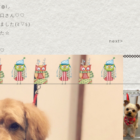
◍꒱◞
口さん♡♡
した(≧▽≦)ゞ
た☆
next>
♡