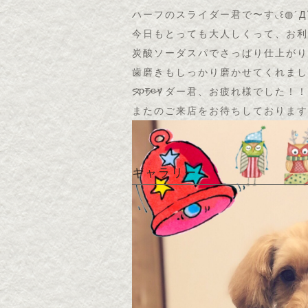
ハーフのスライダー君で〜す◟꒰◍´Д‵
今日もとっても大人しくって、お利
炭酸ソーダスパでさっぱり仕上がりま
歯磨きもしっかり磨かせてくれまし
<prev
スライダー君、お疲れ様でした！！
またのご来店をお待ちしております
ギャラリー