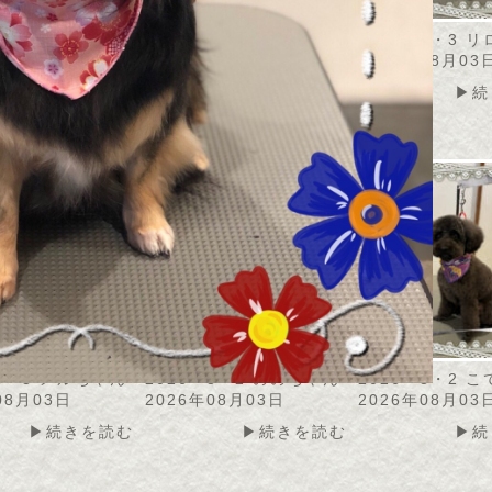
・8・4 カノアちゃ
2026・8・4 トト君
2026・8・3 
2026年08月04日
2026年08月03
08月04日
▶続きを読む
▶続
▶続きを読む
・8・3 メルちゃん
2026・8・2 ののちゃん
2026・8・2 
08月03日
2026年08月03日
2026年08月03
▶続きを読む
▶続きを読む
▶続