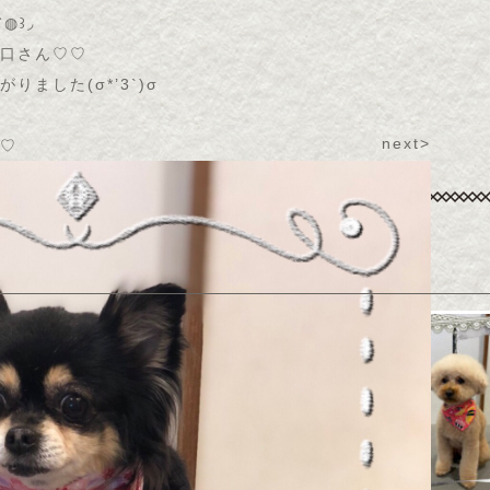
◍꒱◞
口さん♡♡
ました(σ*’3`)σ
next>
♡