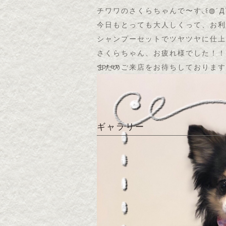
チワワのさくらちゃんで〜す◟꒰◍´Д‵
今日もとっても大人しくって、お利
シャンプーセットでツヤツヤに仕上がり
さくらちゃん、お疲れ様でした！！
<prev
またのご来店をお待ちしております
ギャラリー