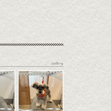
Gallery