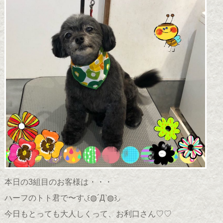
本日の3組目のお客様は・・・
ハーフのトト君で〜す◟꒰◍´Д‵◍꒱◞
今日もとっても大人しくって、お利口さん♡♡