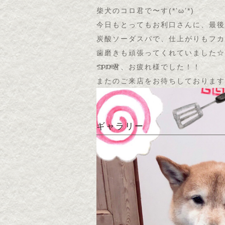
柴犬のコロ君で〜す(*’ω’*)
今日もとってもお利口さんに、最後
炭酸ソーダスパで、仕上がりもフカ
歯磨きも頑張ってくれていました☆
<prev
コロ君、お疲れ様でした！！
またのご来店をお待ちしております
ギャラリー