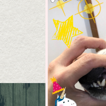
2026・8・4 モコちゃん
2026
ん
2026年08月05日
2026年
▶続きを読む
Queue de Chien
〒631-0061 奈良市三碓1-6-19
TEL ; 080-4015-1050
定休日 ; 水曜日/第2、第4日曜/祝日