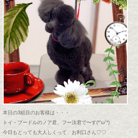
本日の3組目のお客様は・・・
トイ・プードルのノア君、フー汰君で〜す(*’ω’*)
今日もとっても大人しくって、お利口さん♡♡