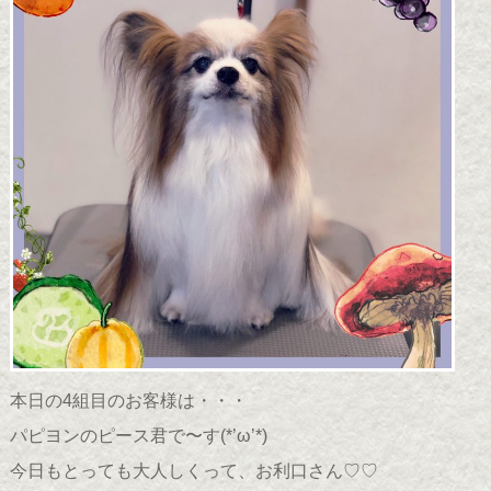
本日の4組目のお客様は・・・
パピヨンのピース君で〜す(*’ω’*)
今日もとっても大人しくって、お利口さん♡♡