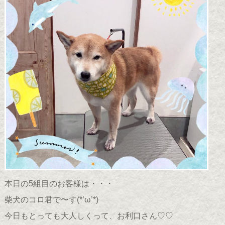
本日の5組目のお客様は・・・
柴犬のコロ君で〜す(*’ω’*)
今日もとっても大人しくって、お利口さん♡♡