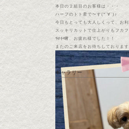
本日の２組目のお客様は・・・
ハーフのトト君で〜す(*´∀`)♪
今日もとっても大人しくって、お利
スッキリカットで仕上がりもフカフ
<prev
トト君、お疲れ様でした！！
またのご来店をお待ちしております
ギャラリー