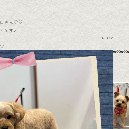
口さん♡♡
カです♪
next>
♡