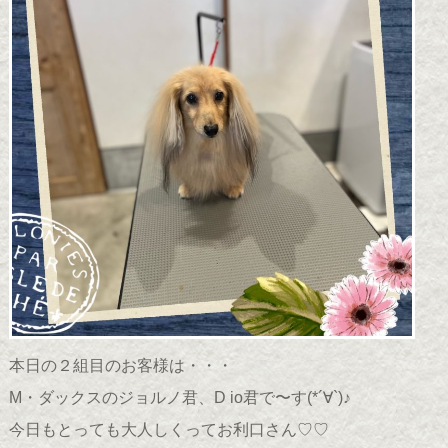
本日の２組目のお客様は・・・
M・ダックスのジョルノ君、D io君で〜す(*´∀`)♪
今日もとっても大人しくってお利口さん♡♡