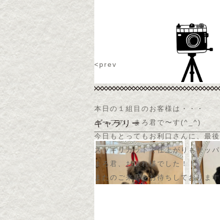
<prev
本日の１組目のお客様は・・・
ハーフの、まろ君で〜す(
^_^
)
ギャラリー
今日もとってもお利口さんに、最後
スッキリカットで仕上がりもサッパ
まろ君、お疲れ様でした！！
またのご来店をお待ちしております