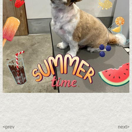
<prev
next>