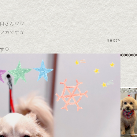
口さん♡♡
フカです☆
next>
す♡