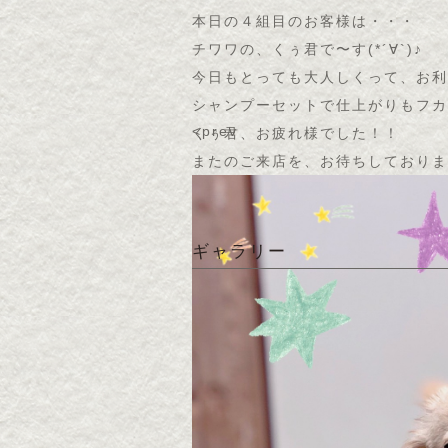
本日の４組目のお客様は・・・
チワワの、くぅ君で〜す(*´∀`)♪
今日もとっても大人しくって、お利
シャンプーセットで仕上がりもフカ
<prev
くぅ君、お疲れ様でした！！
またのご来店を、お待ちしておりま
ギャラリー