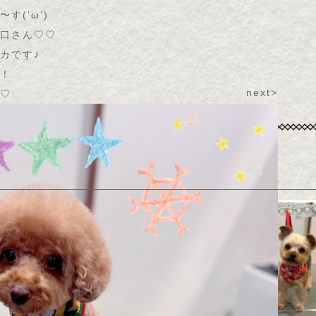
〜す(
‘ω’
)
口さん♡♡
カです♪
！
next>
♡