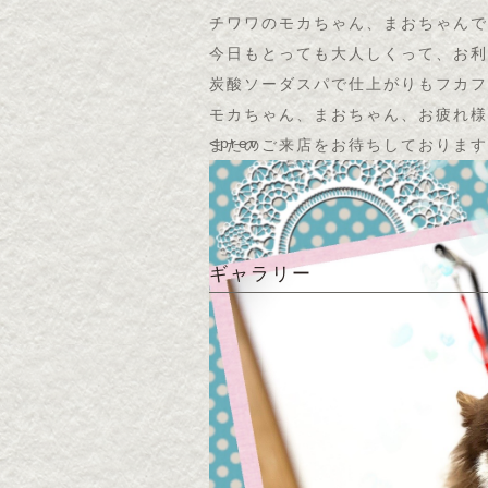
チワワのモカちゃん、まおちゃんで〜す
今日もとっても大人しくって、お利
炭酸ソーダスパで仕上がりもフカフ
モカちゃん、まおちゃん、お疲れ様
<prev
またのご来店をお待ちしております
ギャラリー