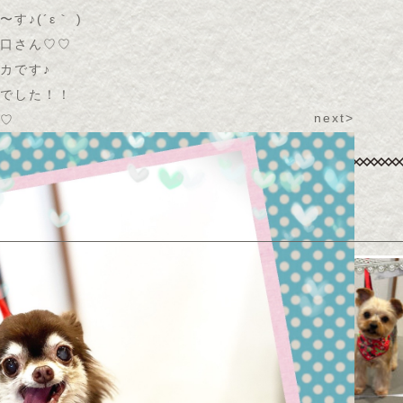
♪(´ε｀ )
口さん♡♡
カです♪
でした！！
next>
♡