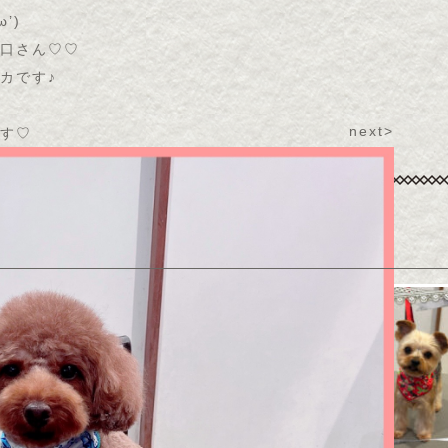
ω’
)
口さん♡♡
カです♪
next>
す♡