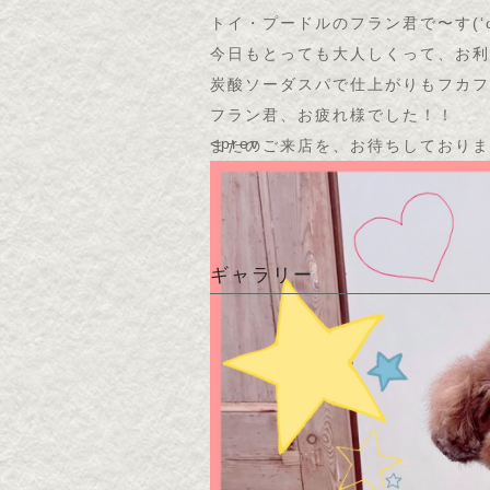
トイ・プードルのフラン君で〜す(
‘
今日もとっても大人しくって、お利
炭酸ソーダスパで仕上がりもフカフ
フラン君、お疲れ様でした！！
<prev
またのご来店を、お待ちしておりま
ギャラリー