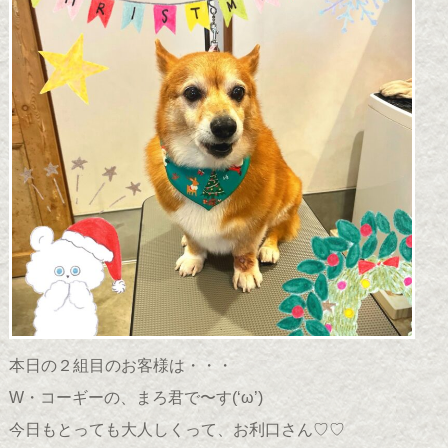
本日の２組目のお客様は・・・
W・コーギーの、まろ君で〜す(
‘ω’
)
今日もとっても大人しくって、お利口さん♡♡