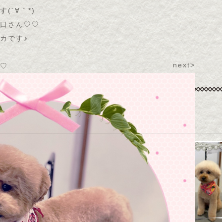
´∀｀*)
口さん♡♡
カです♪
next>
♡