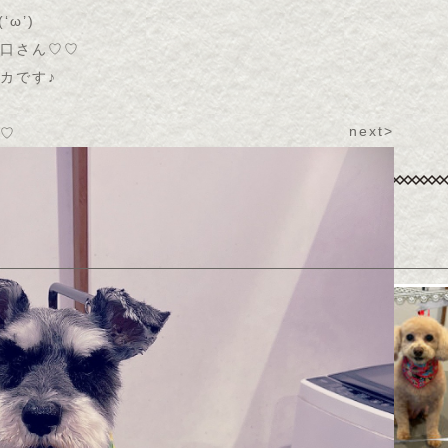
(
‘ω’
)
口さん♡♡
カです♪
next>
♡