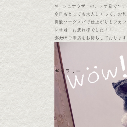
M・シュナウザーの、レオ君で〜す
今日もとっても大人しくって、お利
炭酸ソーダスパで仕上がりもフカフ
レオ君、お疲れ様でした！！
<prev
またのご来店をお待ちしております
ギャラリー