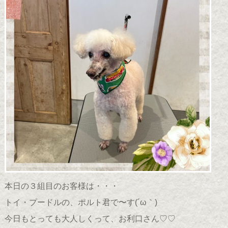
本日の３組目のお客様は・・・
トイ・プードルの、ポルト君で〜す(
´ω｀
)
今日もとっても大人しくって、お利口さん♡♡