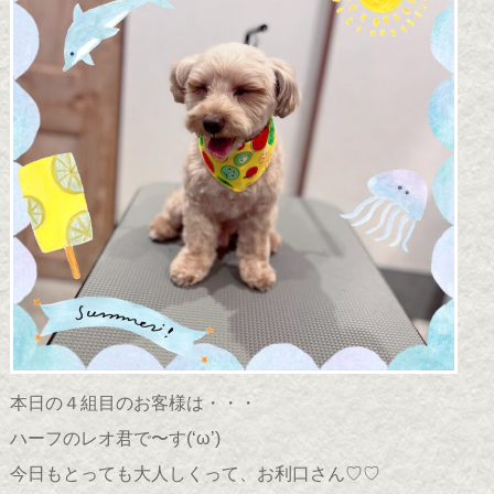
本日の４組目のお客様は・・・
ハーフのレオ君で〜す(
‘ω’
)
今日もとっても大人しくって、お利口さん♡♡