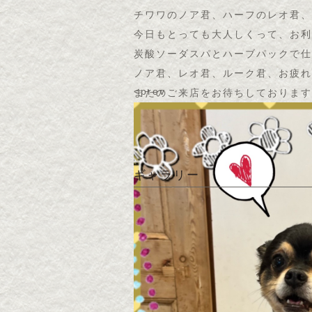
チワワのノア君、ハーフのレオ君、ル
今日もとっても大人しくって、お利
炭酸ソーダスパとハーブパックで仕
ノア君、レオ君、ルーク君、お疲れ
<prev
またのご来店をお待ちしております
ギャラリー