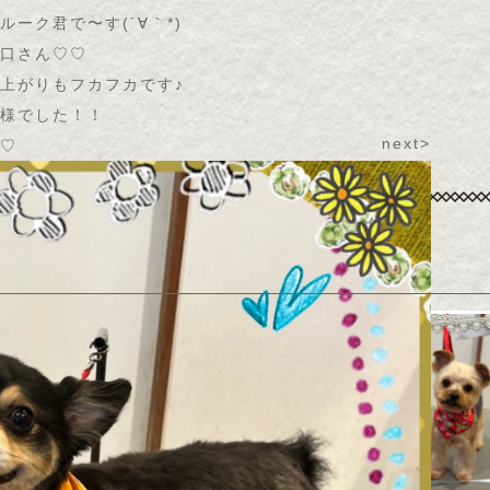
ーク君で〜す(´∀｀*)
口さん♡♡
上がりもフカフカです♪
様でした！！
next>
♡