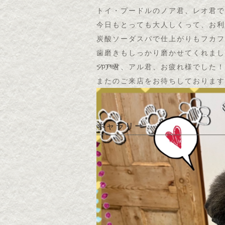
トイ・プードルのノア君、レオ君で〜
今日もとっても大人しくって、お利
炭酸ソーダスパで仕上がりもフカフ
歯磨きもしっかり磨かせてくれまし
<prev
ノア君、アル君、お疲れ様でした！
またのご来店をお待ちしております
ギャラリー