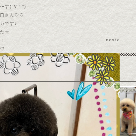
す(´∀｀*)
口さん♡♡
カです♪
た☆
next>
！
♡