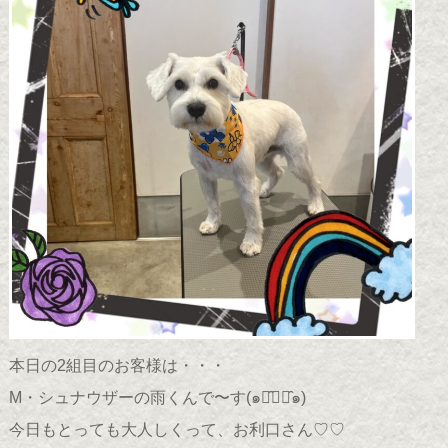
本日の2組目のお客様は・・・
M・シュナウザーの雨くんで〜す(๑･̑◡･̑๑)
今日もとっても大人しくって、お利口さん♡♡