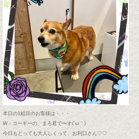
本日の1組目のお客様は・・・
W・コーギーの、まろ君で〜す(
´ω｀
)
今日もとっても大人しくって、お利口さん♡♡