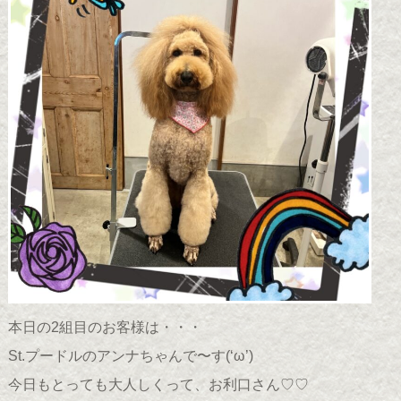
本日の2組目のお客様は・・・
St.プードルのアンナちゃんで〜す(
‘ω’
)
今日もとっても大人しくって、お利口さん♡♡