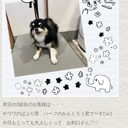
本日の2組目のお客様は・・・
チワワのぱぶり君、ハーフのかんくろう君で〜す(
‘ω’
)
今日もとっても大人しくって、お利口さん♡♡