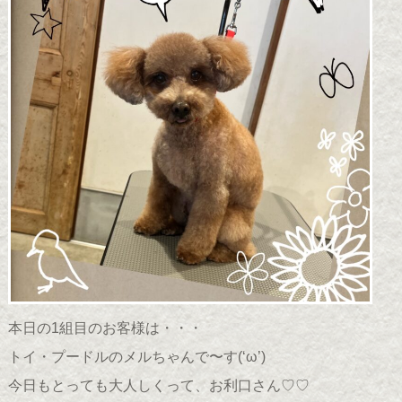
本日の1組目のお客様は・・・
トイ・プードルのメルちゃんで〜す(
‘ω’
)
今日もとっても大人しくって、お利口さん♡♡