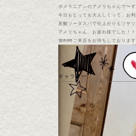
ポメラニアンのアメリちゃんで〜す
今日もとっても大人しくって、お利
炭酸ソーダスパで仕上がりもツヤツ
アメリちゃん、お疲れ様でした！！
<prev
またのご来店をお待ちしております
ギャラリー