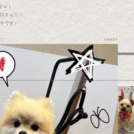
(
‘ω’
)
口さん♡♡
ヤです♪
next>
♡