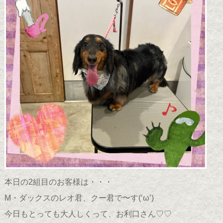
本日の2組目のお客様は・・・
M・ダックスのレオ君、クー君で〜す(
‘ω’
)
今日もとっても大人しくって、お利口さん♡♡