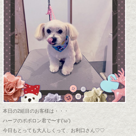
本日の2組目のお客様は・・・
ハーフのポポロン君で〜す(
‘ω’
)
今日もとっても大人しくって、お利口さん♡♡