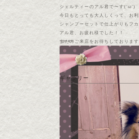
シェルティーのアル君で〜す(
‘ω’
)
今日もとっても大人しくって、お利
シャンプーセットで仕上がりもフカ
アル君、お疲れ様でした！！
<prev
またのご来店をお待ちしております
ギャラリー