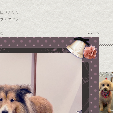
口さん♡♡
フカです♪
next>
♡