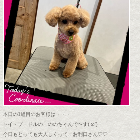
本日の1組目のお客様は・・・
トイ・プードルの、ののちゃんで〜す(
‘ω’
)
今日もとっても大人しくって、お利口さん♡♡