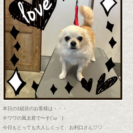
本日の1組目のお客様は・・・
チワワの風太君で〜す(
´ω｀
)
今日もとっても大人しくって、お利口さん♡♡