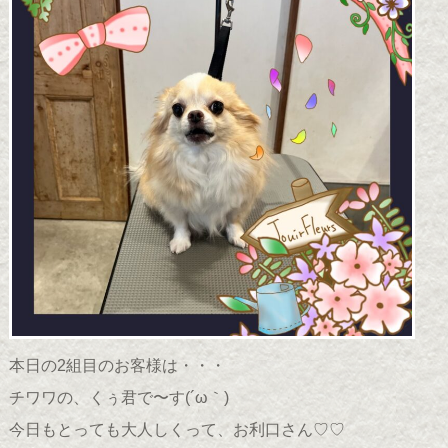
本日の2組目のお客様は・・・
チワワの、くぅ君で〜す(
´ω｀
)
今日もとっても大人しくって、お利口さん♡♡