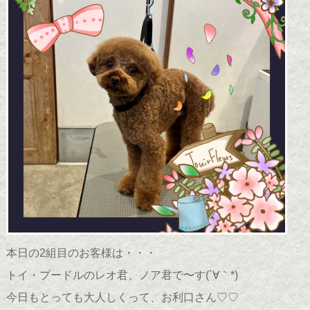
本日の2組目のお客様は・・・
トイ・プードルのレオ君、ノア君で〜す(´∀｀*)
今日もとっても大人しくって、お利口さん♡♡