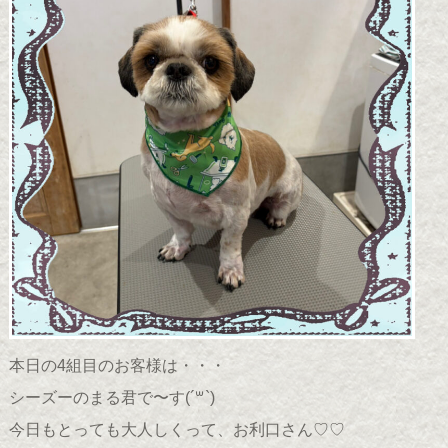
本日の4組目のお客様は・・・
シーズーのまる君で〜す(
´꒳`
)
今日もとっても大人しくって、お利口さん♡♡