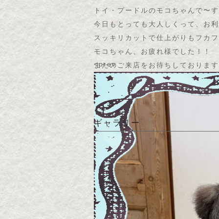
トイ・プードルのモコちゃんで〜す
今日もとっても大人しくって、お利
スッキリカットで仕上がりもフカフ
モコちゃん、お疲れ様でした！！
<prev
またのご来店をお待ちしております
ギャラリー