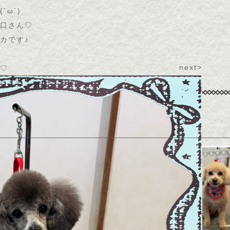
(
´ω`
)
口さん♡
カです♪
next>
♡