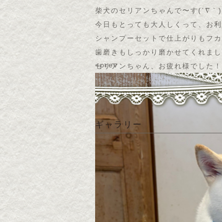
柴犬のセリアンちゃんで〜す(
´∇｀
)
今日もとっても大人しくって、お利
シャンプーセットで仕上がりもフカ
歯磨きもしっかり磨かせてくれまし
<prev
セリアンちゃん、お疲れ様でした！
ギャラリー