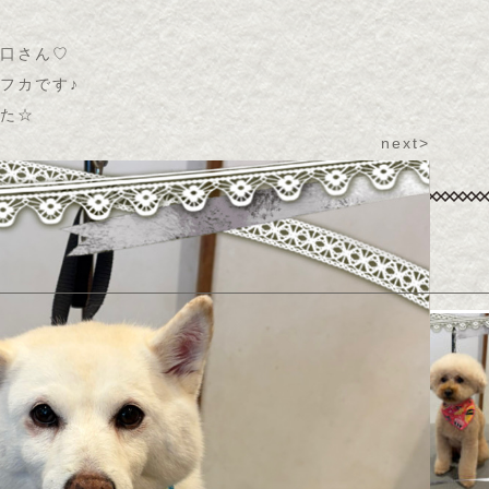
口さん♡
フカです♪
た☆
next>