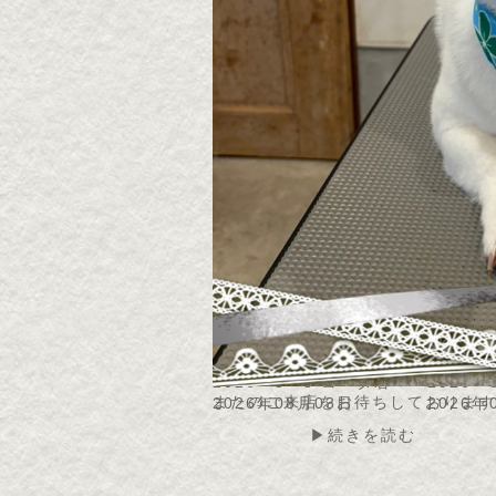
2026・8・4 モコちゃん
2026
ん
2026年08月05日
2026年
▶続きを読む
2026・8・3 コータ君
2026
またのご来店をお待ちしております
2026年08月03日
2026年
▶続きを読む