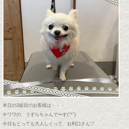
本日の2組目のお客様は・・・
チワワの、うずらちゃんで〜す(
´꒳`
)
今日もとっても大人しくって、お利口さん♡