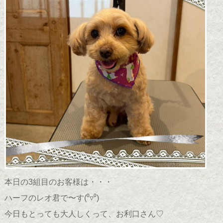
本日の3組目のお客様は・・・
ハーフのレオ君で〜す(
⁰▿⁰
)
今日もとっても大人しくって、お利口さん♡