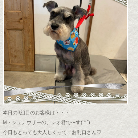
本日の3組目のお客様は・・・
M・シュナウザーの、レオ君で〜す(
´꒳`
)
今日もとっても大人しくって、お利口さん♡