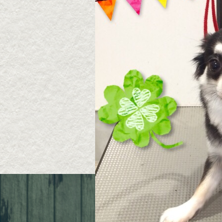
2026・8・4 モコちゃん
2026
ん
2026年08月05日
2026年
▶続きを読む
Queue de Chien
〒631-0061 奈良市三碓1-6-19
TEL ; 080-4015-1050
定休日 ; 水曜日/第2、第4日曜/祝日