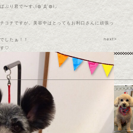
り君で〜す◟꒰◍´Д‵◍꒱◞
チコチですが、美容中はとってもお利口さんに頑張っ
next>
でしたぁ！！
ぁす♡