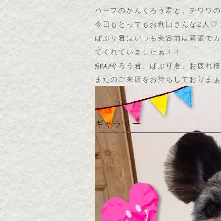
ハーフのかんくろう君と、チワワのぱぶ
今日もとってもお利口さんな2人♡
ぱぶり君はいつも美容前は緊張でカ
てくれていましたぁ！！
<prev
かんくろう君、ぱぶり君、お疲れ様
またのご来店をお待ちしておりま
ギャラリー