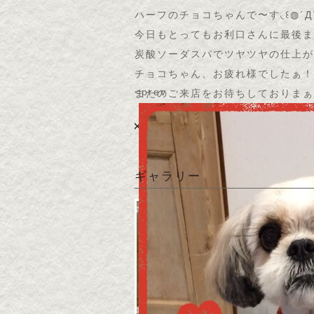
ハーフのチョコちゃんで〜す◟꒰◍´Д‵
今日もとってもお利口さんに最後ま
炭酸ソーダスパでツヤツヤの仕上が
チョコちゃん、お疲れ様でしたぁ！
<prev
またのご来店をお待ちしておりま
ギャラリー