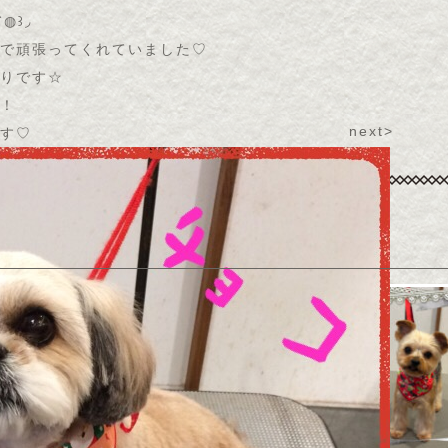
◍꒱◞
で頑張ってくれていました♡
りです☆
！
next>
ぁす♡