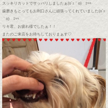
スッキリカットでサッパリしましたぁ(o´ｪ｀o)ゞｴﾍﾍ
歯磨きもとってもお利口さんに頑張ってくれていました(o´ｪ
｀o)ゞｴﾍﾍ
リキ君、お疲れ様でしたぁ！！
またのご来店をお待ちしておりまぁす♡