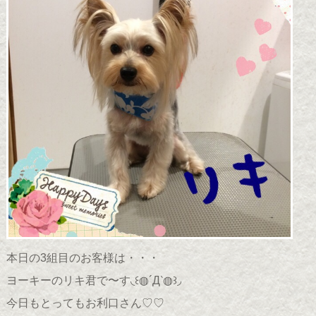
本日の3組目のお客様は・・・
ヨーキーのリキ君で〜す◟꒰◍´Д‵◍꒱◞
今日もとってもお利口さん♡♡