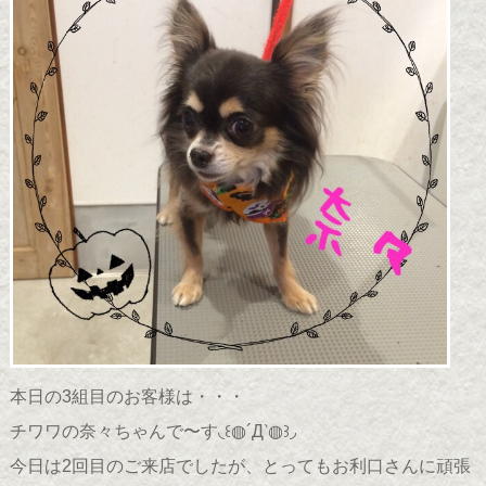
本日の3組目のお客様は・・・
チワワの奈々ちゃんで〜す◟꒰◍´Д‵◍꒱◞
今日は2回目のご来店でしたが、とってもお利口さんに頑張